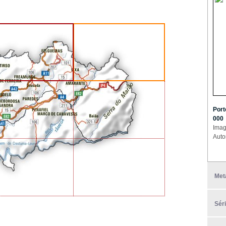
Port
000
Imag
Auto
Met
Sér