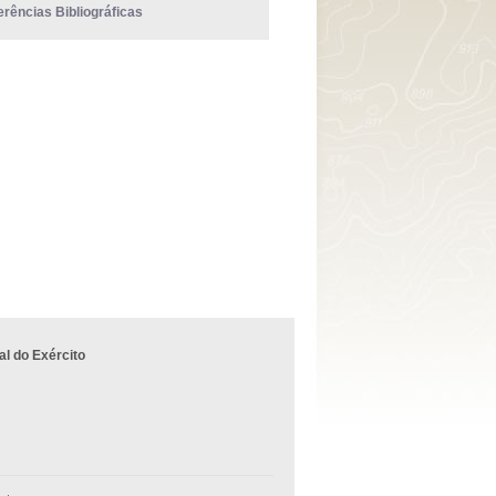
erências Bibliográficas
l do Exército