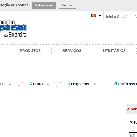
lização de cookies.
Saber mais
Fechar
Iniciar Sessão
N
PRODUTOS
SERVIÇOS
UTILITÁRIOS
3
4
5
000
Porto
Felgueiras
União das f
a par
Vis