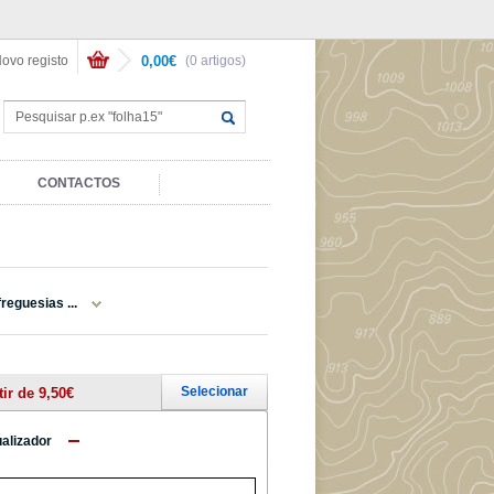
ovo registo
0,00€
(0 artigos)
CONTACTOS
reguesias ...
Selecionar
tir de 9,50€
ualizador