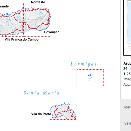
Arqu
26 -
1:25
Imag
Auto
Met
Sér