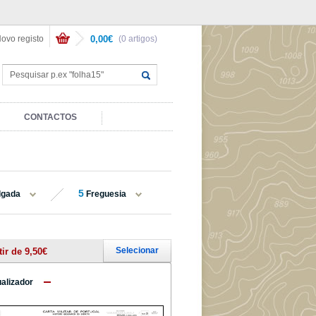
ovo registo
0,00€
(0 artigos)
CONTACTOS
5
lgada
Freguesia
Selecionar
tir de 9,50€
ualizador