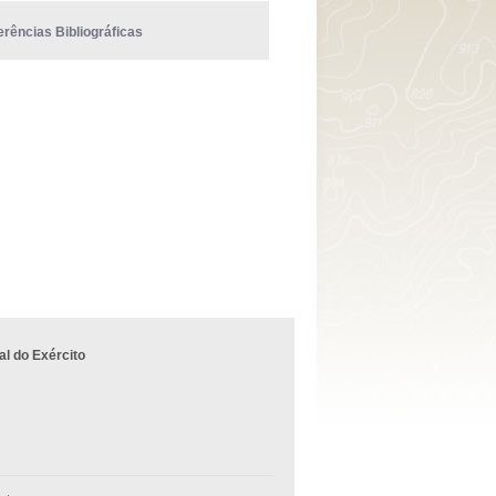
erências Bibliográficas
l do Exército