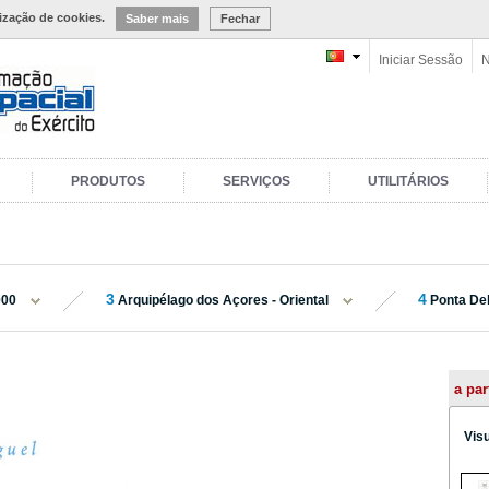
lização de cookies.
Saber mais
Fechar
Iniciar Sessão
N
PRODUTOS
SERVIÇOS
UTILITÁRIOS
3
4
000
Arquipélago dos Açores - Oriental
Ponta De
a par
Vis