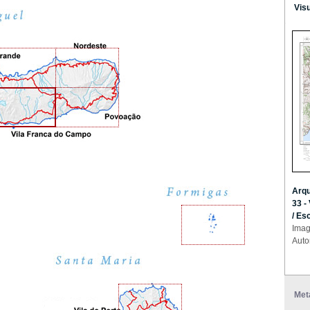
Vis
Arqu
33 -
/ Es
Imag
Auto
Met