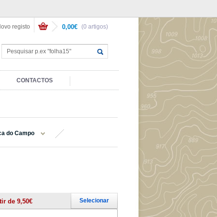
ovo registo
0,00€
(0 artigos)
CONTACTOS
nca do Campo
Selecionar
tir de 9,50€