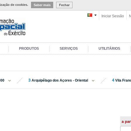
lização de cookies.
Saber mais
Fechar
Iniciar Sessão
N
PRODUTOS
SERVIÇOS
UTILITÁRIOS
3
4
000
Arquipélago dos Açores - Oriental
Vila Fra
a par