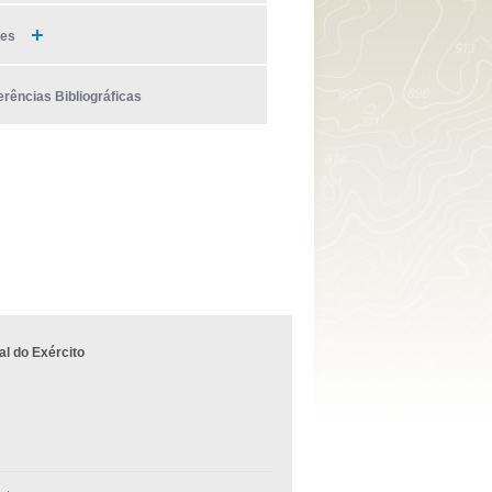
ies
erências Bibliográficas
l do Exército