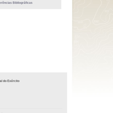
erências Bibliográficas
l do Exército