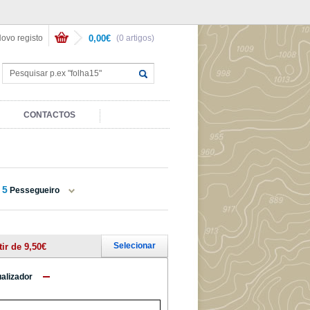
ovo registo
0,00€
(0 artigos)
CONTACTOS
5
Pessegueiro
Selecionar
tir de 9,50€
ualizador