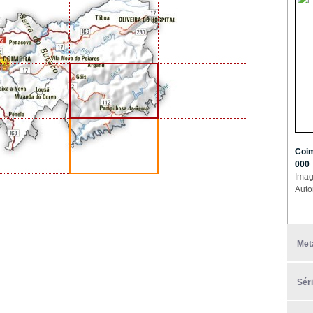
Coim
000
Imag
Auto
Met
Sér