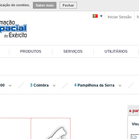
lização de cookies.
Saber mais
Fechar
Iniciar Sessão
N
PRODUTOS
SERVIÇOS
UTILITÁRIOS
3
4
000
Coimbra
Pampilhosa da Serra
a par
Vis