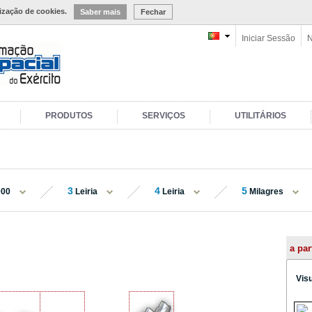
lização de cookies.
Saber mais
Fechar
Iniciar Sessão
N
PRODUTOS
SERVIÇOS
UTILITÁRIOS
3
4
5
000
Leiria
Leiria
Milagres
a par
Vis