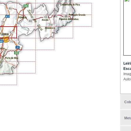
Leiri
Esca
Imag
Auto
Cob
Met