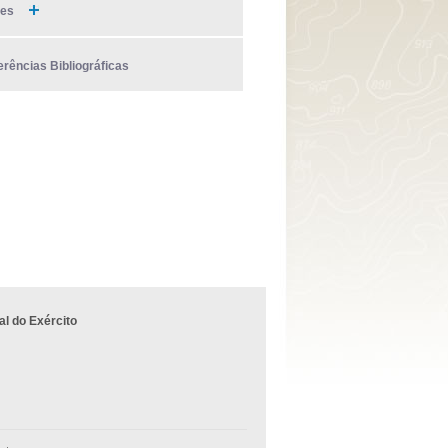
ies
erências Bibliográficas
l do Exército