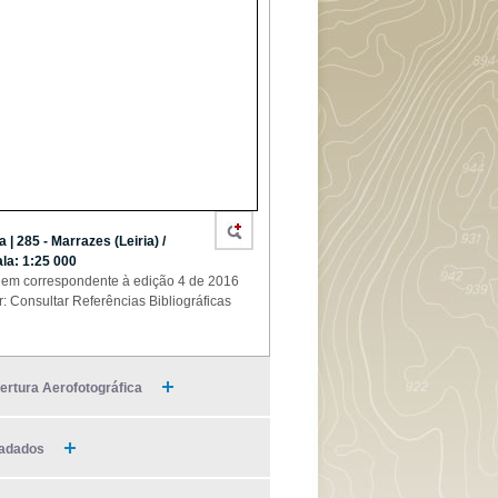
a | 285 - Marrazes (Leiria) /
la: 1:25 000
em correspondente à edição 4 de 2016
r: Consultar Referências Bibliográficas
ertura Aerofotográfica
adados