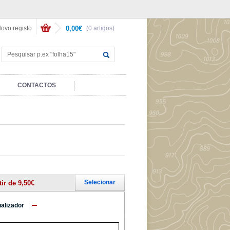
ovo registo
0,00€
(0 artigos)
CONTACTOS
Selecionar
tir de 9,50€
ualizador