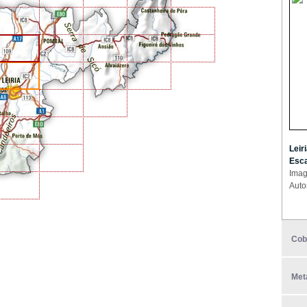
Leir
Esca
Imag
Auto
Cob
Met