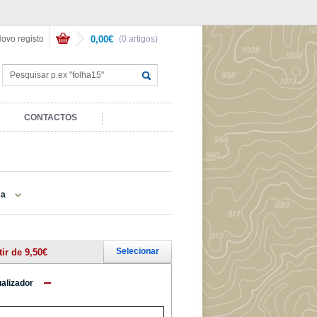
ovo registo
0,00€
(0 artigos)
CONTACTOS
ma
Selecionar
tir de 9,50€
ualizador