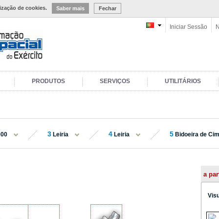
lização de cookies.
Saber mais
Fechar
Iniciar Sessão
N
PRODUTOS
SERVIÇOS
UTILITÁRIOS
3
4
5
000
Leiria
Leiria
Bidoeira de Ci
a par
Vis