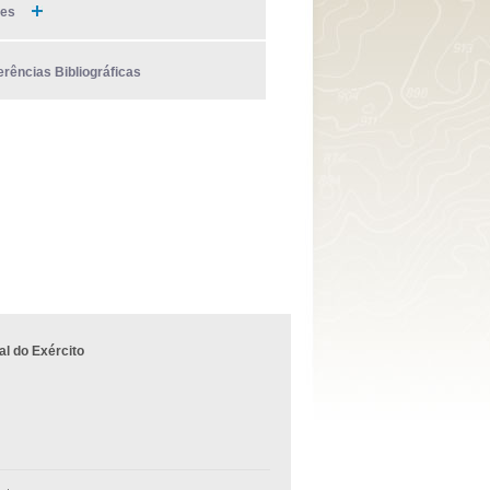
ies
erências Bibliográficas
l do Exército