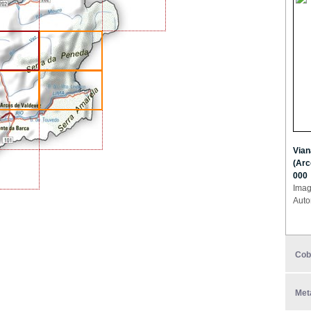
Vian
(Arc
000
Imag
Auto
Cob
Met