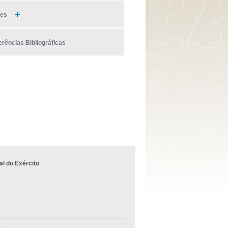
ies
erências Bibliográficas
l do Exército