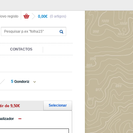
ovo registo
0,00€
(0 artigos)
CONTACTOS
5
Gondoriz
Selecionar
tir de 9,50€
ualizador