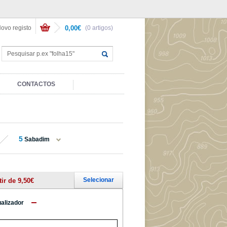
ovo registo
0,00€
(0 artigos)
CONTACTOS
5
Sabadim
Selecionar
tir de 9,50€
ualizador