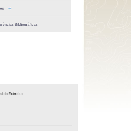
ies
erências Bibliográficas
l do Exército