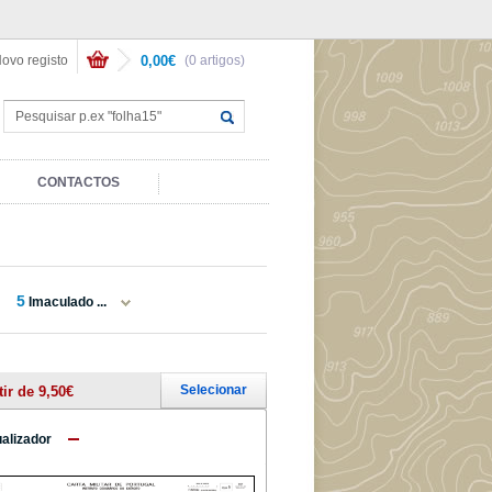
ovo registo
0,00€
(0 artigos)
CONTACTOS
5
Imaculado ...
Selecionar
tir de 9,50€
ualizador