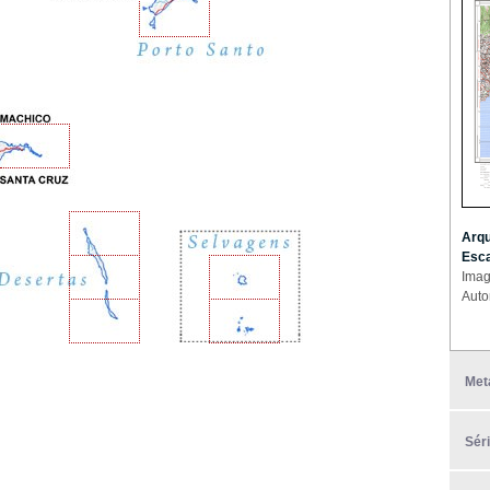
Arqu
Esca
Imag
Auto
Met
Sér