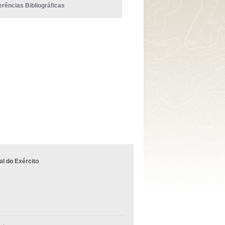
erências Bibliográficas
l do Exército