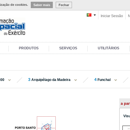
lização de cookies.
Saber mais
Fechar
Iniciar Sessão
N
PRODUTOS
SERVIÇOS
UTILITÁRIOS
3
4
000
Arquipélago da Madeira
Funchal
a par
Vis