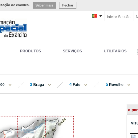
lização de cookies.
Saber mais
Fechar
Iniciar Sessão
N
PRODUTOS
SERVIÇOS
UTILITÁRIOS
3
4
5
000
Braga
Fafe
Revelhe
a par
Vis