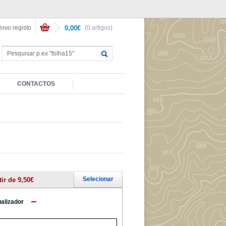
ovo registo
0,00€
(0 artigos)
CONTACTOS
Selecionar
tir de 9,50€
ualizador