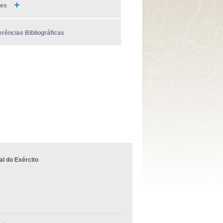
ies
erências Bibliográficas
l do Exército