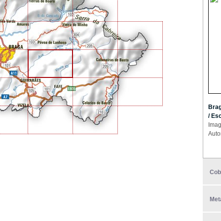
Brag
/ Es
Imag
Auto
Cob
Met