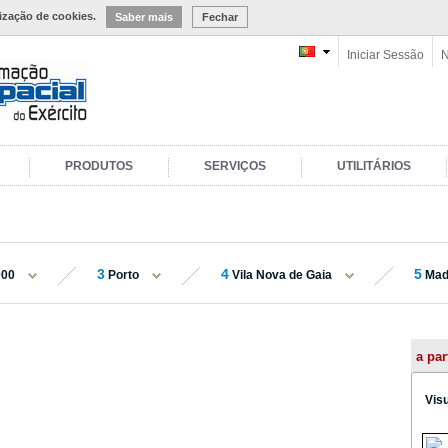
lização de cookies.
Saber mais
Fechar
Iniciar Sessão
N
PRODUTOS
SERVIÇOS
UTILITÁRIOS
3
4
5
000
Porto
Vila Nova de Gaia
Mad
a par
Vis