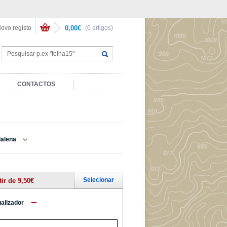
ovo registo
0,00€
(0 artigos)
CONTACTOS
alena
Selecionar
tir de 9,50€
ualizador