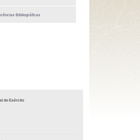
erências Bibliográficas
l do Exército