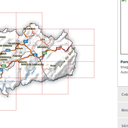
Port
Imag
Auto
Cob
Met
Sér