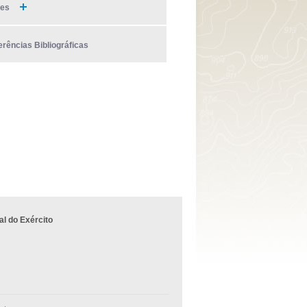
ies
erências Bibliográficas
l do Exército