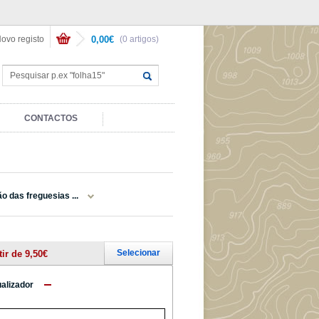
ovo registo
0,00€
(0 artigos)
CONTACTOS
o das freguesias ...
Selecionar
tir de 9,50€
ualizador