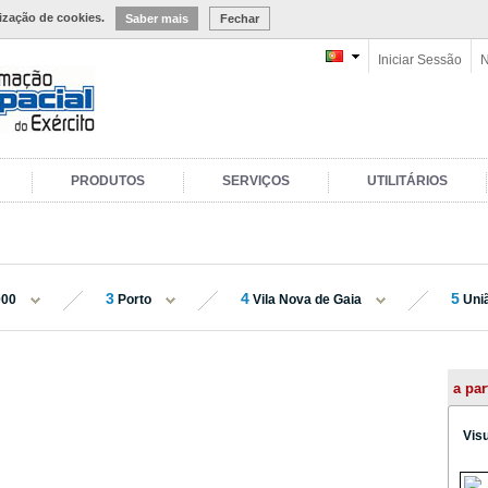
lização de cookies.
Saber mais
Fechar
Iniciar Sessão
N
PRODUTOS
SERVIÇOS
UTILITÁRIOS
3
4
5
000
Porto
Vila Nova de Gaia
Uniã
a par
Vis