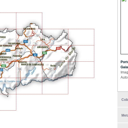
Port
Gaia
Imag
Auto
Cob
Met