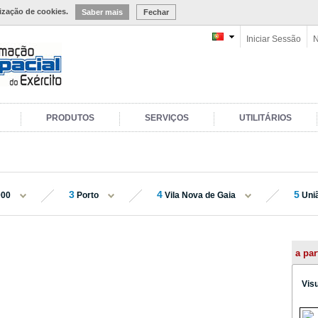
lização de cookies.
Saber mais
Fechar
Iniciar Sessão
N
PRODUTOS
SERVIÇOS
UTILITÁRIOS
3
4
5
000
Porto
Vila Nova de Gaia
Uniã
a par
Vis