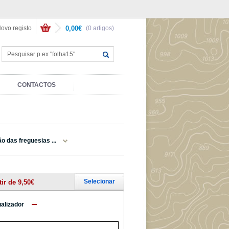
ovo registo
0,00€
(0 artigos)
CONTACTOS
o das freguesias ...
Selecionar
tir de 9,50€
ualizador