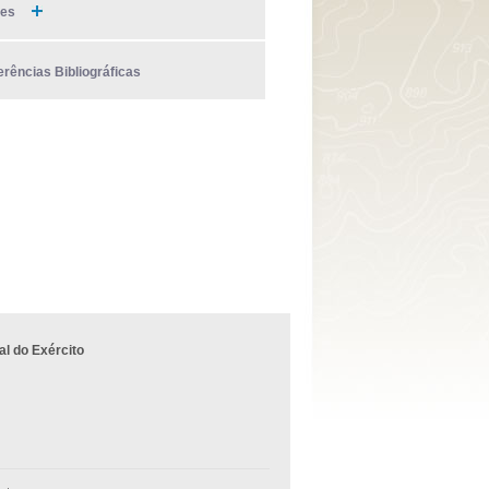
ies
erências Bibliográficas
l do Exército