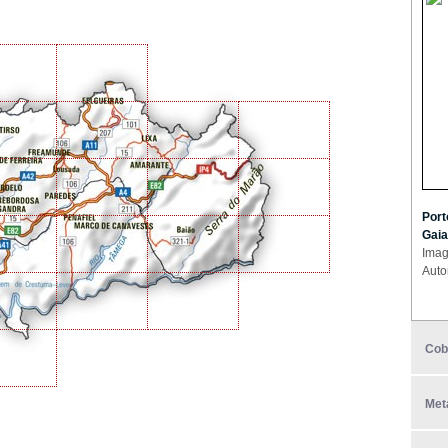
Port
Gaia
Imag
Auto
Cob
Met