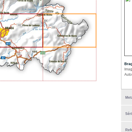
Brag
Imag
Auto
Met
Sér
Ref