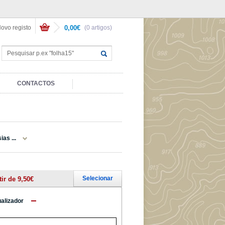
ovo registo
0,00€
(0 artigos)
CONTACTOS
as ...
Selecionar
tir de 9,50€
ualizador