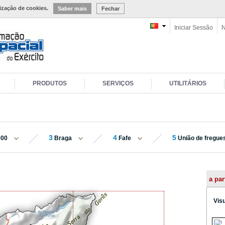
lização de cookies.
Saber mais
Fechar
Iniciar Sessão
N
PRODUTOS
SERVIÇOS
UTILITÁRIOS
3
4
5
000
Braga
Fafe
União de freguesi
a par
Vis