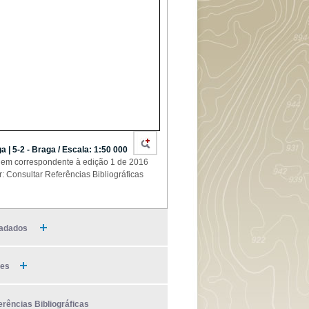
a | 5-2 - Braga / Escala: 1:50 000
em correspondente à edição 1 de 2016
r: Consultar Referências Bibliográficas
adados
ies
erências Bibliográficas