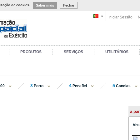
lização de cookies.
Saber mais
Fechar
Iniciar Sessão
N
PRODUTOS
SERVIÇOS
UTILITÁRIOS
3
4
5
000
Porto
Penafiel
Canelas
a par
Vis