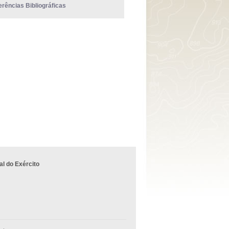
erências Bibliográficas
l do Exército