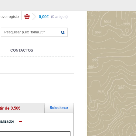
ovo registo
0,00€
(0 artigos)
CONTACTOS
Selecionar
tir de 9,50€
ualizador