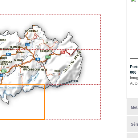
Port
000
Imag
Auto
Met
Sér