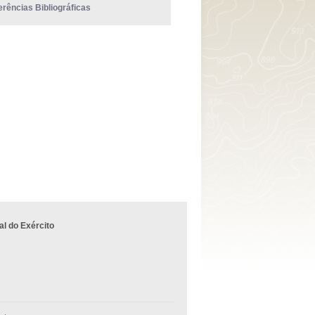
erências Bibliográficas
l do Exército