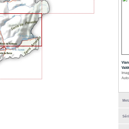
Vian
Vald
Imag
Auto
Met
Sér