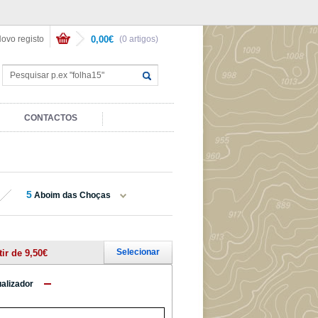
ovo registo
0,00€
(0 artigos)
CONTACTOS
5
Aboim das Choças
Selecionar
tir de 9,50€
ualizador