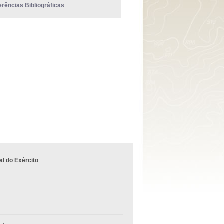
erências Bibliográficas
l do Exército