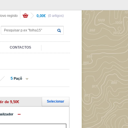
ovo registo
0,00€
(0 artigos)
CONTACTOS
5
Paçô
Selecionar
tir de 9,50€
ualizador