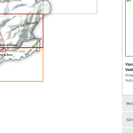
Vian
Vald
Imag
Auto
Met
Sér