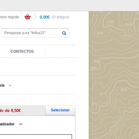
ovo registo
0,00€
(0 artigos)
CONTACTOS
sia
Selecionar
tir de 9,50€
ualizador