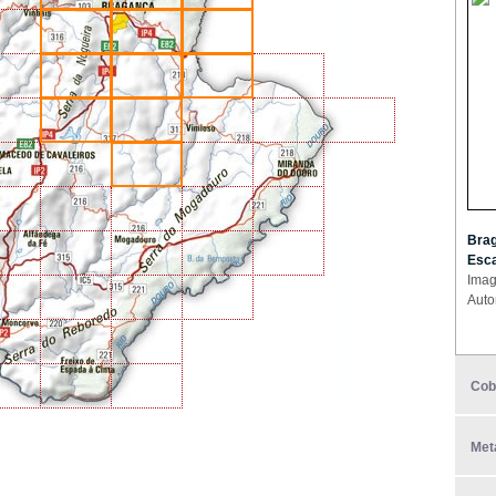
Brag
Esca
Imag
Auto
Cob
Met