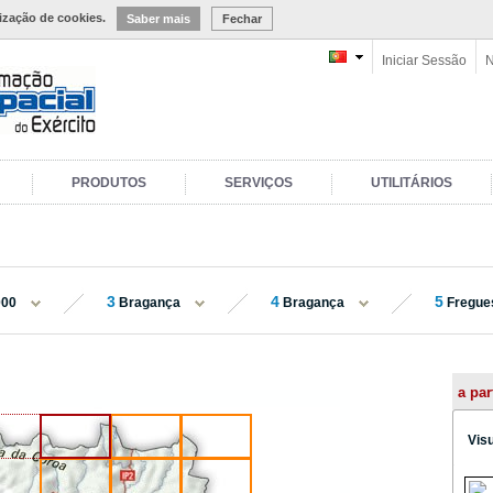
lização de cookies.
Saber mais
Fechar
Iniciar Sessão
N
PRODUTOS
SERVIÇOS
UTILITÁRIOS
3
4
5
000
Bragança
Bragança
Fregue
a par
Vis