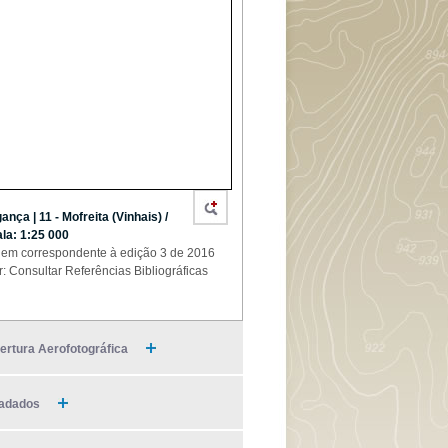
ança | 11 - Mofreita (Vinhais) /
la: 1:25 000
em correspondente à edição 3 de 2016
r: Consultar Referências Bibliográficas
ertura Aerofotográfica
adados