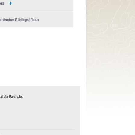
ies
erências Bibliográficas
l do Exército