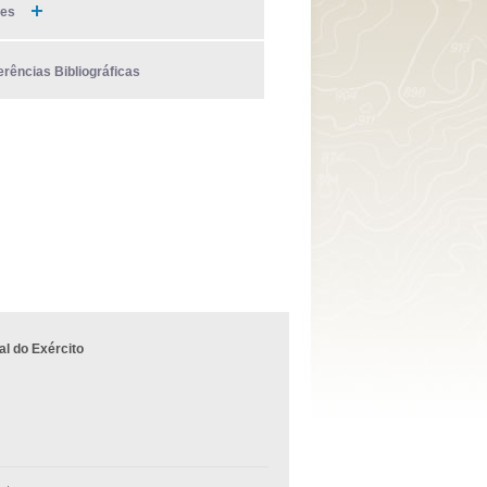
ies
erências Bibliográficas
l do Exército