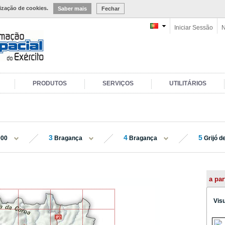
lização de cookies.
Saber mais
Fechar
Iniciar Sessão
N
PRODUTOS
SERVIÇOS
UTILITÁRIOS
3
4
5
000
Bragança
Bragança
Grijó d
a par
Vis