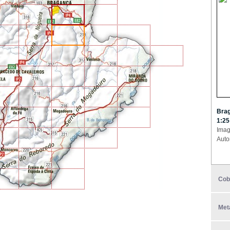
Brag
1:25
Imag
Auto
Cob
Met