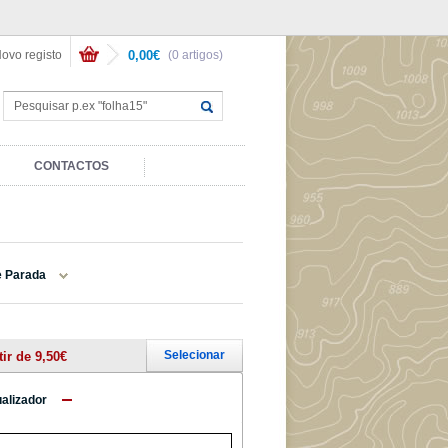
ovo registo
0,00€
(0 artigos)
CONTACTOS
e Parada
Selecionar
tir de 9,50€
ualizador